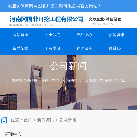
欢迎访问河南网图非开挖工程有限公司官方网站！
网站首页
关于我们
产品中心
新闻资讯
资质荣誉
工程案例
在线留言
联系我们
公司新闻
秉持着坚持品质、责任、精心、执着的理念，致力成为您满意的合作伙
伴。



位置：
首页
>
新闻资讯
>
公司新闻
新闻中心