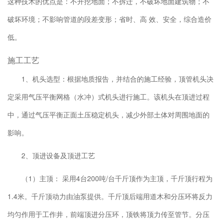
这种技术的优点是：不开挖地面；不拆迁，不破坏地面建筑物；不
破坏环境；不影响管道的段差变形；省时、高 效、安全，综合造价
低。
施工工艺
1、机头选型：
根据地质报告，并结合的施工经验，顶管机头决
定采用气压平衡网格（水冲）式机头进行施工。该机头在顶进过程
中，通过气压平衡正面土压稳定机头，减少外部土体对周围地面的
影响。
2、顶进设备及顶进工艺
（1）主顶：
采用4台200吨/台千斤顶作为主顶，千斤顶行程为
1.4米。千斤顶动力由油泵提供。千斤顶后端用道木和分压环将反力
均匀作用于工作井，前端顶进分压环，顶铁将顶力传至管节。分压