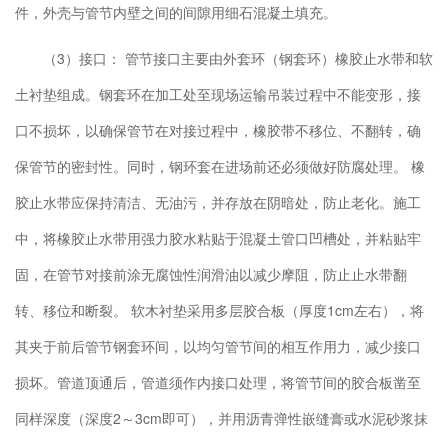
件，外壳与管节内壁之间的间隙用细石混凝土填充。
（3）接口：
管节接口主要由外套环（钢套环）橡胶止水带和软
土衬垫组成。钢套环在加工处至现场运输吊装过程中不能变形，接
口不损坏，以确保管节在对接过程中，橡胶带不移位、不翻转，确
保管节的密封性。同时，钢环套在进场前还必须做好防腐处理。
橡
胶止水带应保持清洁、无油污，并存放在阴暗处，防止老化。施工
中，将橡胶止水带用强力胶水粘贴于混凝土管口凹槽处，并粘贴牢
固，在管节对接前涂无腐蚀性润滑油以减少摩阻，防止止水带翻
转、移位和断裂。
软木衬垫采用多层胶合板（厚度1cm左右），将
其夹于前后管节钢套环间，以均匀管节间的相互作用力，减少接口
损坏。管道顶通后，管道须作内接口处理，将管节间的胶合板凿至
同样深度（深度2～3cm即可），并用沥青弹性嵌缝膏或水泥砂浆抹