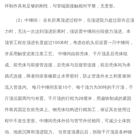
环制作具有足够的刚性，与管端面接触相对平整，无变形。
（2）中继间：
在长距离顶进过程中，当顶进阻力超过容许总顶
力时，无法一次达到顶进距离时，须设置中继间分段接力顶进。本
顶管工程在顶进长度超过100米时，考虑在机头后设置一只中继间，
并采用触变泥浆注浆工艺。
中继间由前壳体、千斤顶及后壳体组
成。前壳体与前接管连接，后壳体与后接管连接，前后壳体间为承
插式连接，两者间依靠橡胶止水带密封，防止管道外水土和浆液倒
流入管道内。
每只中继间安装10个、每个顶力为30吨的千斤顶，千
斤顶沿圆周均匀布置。千斤顶的行程为28厘米，用扁铁制成的紧固
件将其固定在前壳体上。钢壳体结构进行精加工，保证其在使用过
程中不发生变形。中继间壳体外径与管节外径相同，可减少土体扰
动、地面沉降和顶进阻力。
当管道顶通以后，拆除千斤顶及各种辅