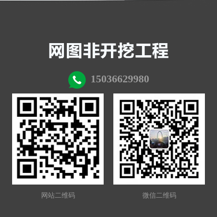
15036629980
网站二维码
微信二维码